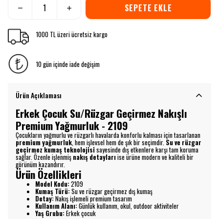
SEPETE EKLE
1000 TL üzeri ücretsiz kargo
10 gün içinde iade değişim
Ürün Açıklaması
Erkek Çocuk Su/Rüzgar Geçirmez Nakışlı
Premium Yağmurluk - 2109
Çocukların yağmurlu ve rüzgarlı havalarda konforlu kalması için tasarlanan
premium yağmurluk
, hem işlevsel hem de şık bir seçimdir.
Su ve rüzgar
geçirmez kumaş teknolojisi
sayesinde dış etkenlere karşı tam koruma
sağlar. Özenle işlenmiş
nakış detayları
ise ürüne modern ve kaliteli bir
görünüm kazandırır.
Ürün Özellikleri
Model Kodu:
2109
Kumaş Türü:
Su ve rüzgar geçirmez dış kumaş
Detay:
Nakış işlemeli premium tasarım
Kullanım Alanı:
Günlük kullanım, okul, outdoor aktiviteler
Yaş Grubu:
Erkek çocuk