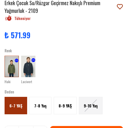
Erkek Çocuk Su/Rüzgar Geçirmez Nakışlı Premium
Yağmurluk - 2109
Tükeniyor
₺ 571.99
Renk
Haki
Lacivert
Beden
6-7 YAŞ
7-8 Yaş
8-9 YAŞ
9-10 Yaş