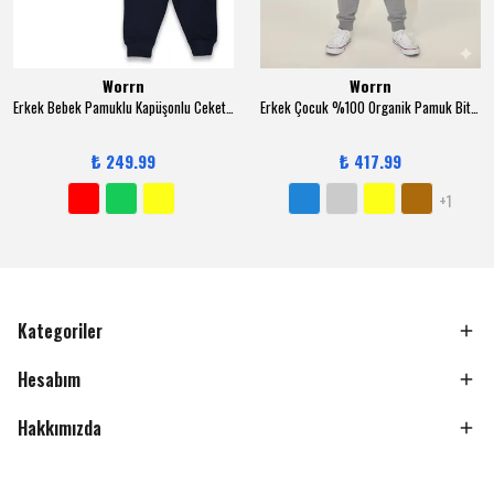
Worrn
Worrn
Erkek Bebek Pamuklu Kapüşonlu Ceketli 3-12 Ay 3 lü Trend Takım - 6131
Erkek Çocuk %100 Organik Pamuk Bitki Baskılı Yumuşacık Trend Eşofman Takımı - 1008 - Gri
₺ 249.99
₺ 417.99
+1
Kategoriler
Hesabım
Hakkımızda