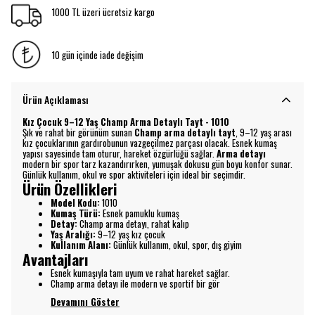
1000 TL üzeri ücretsiz kargo
10 gün içinde iade değişim
Ürün Açıklaması
Kız Çocuk 9–12 Yaş Champ Arma Detaylı Tayt - 1010
Şık ve rahat bir görünüm sunan
Champ arma detaylı tayt
, 9–12 yaş arası
kız çocuklarının gardırobunun vazgeçilmez parçası olacak. Esnek kumaş
yapısı sayesinde tam oturur, hareket özgürlüğü sağlar.
Arma detayı
modern bir spor tarz kazandırırken, yumuşak dokusu gün boyu konfor sunar.
Günlük kullanım, okul ve spor aktiviteleri için ideal bir seçimdir.
Ürün Özellikleri
Model Kodu:
1010
Kumaş Türü:
Esnek pamuklu kumaş
Detay:
Champ arma detayı, rahat kalıp
Yaş Aralığı:
9–12 yaş kız çocuk
Kullanım Alanı:
Günlük kullanım, okul, spor, dış giyim
Avantajları
Esnek kumaşıyla tam uyum ve rahat hareket sağlar.
Champ arma detayı ile modern ve sportif bir gör
Devamını Göster