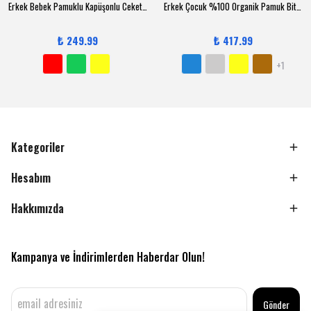
Erkek Bebek Pamuklu Kapüşonlu Ceketli 3-12 Ay 3 lü Trend Takım - 6131
Erkek Çocuk %100 Organik Pamuk Bitki Baskılı Yumuşacık Trend Eşofman Takımı - 1008 - Gri
₺ 249.99
₺ 417.99
+1
Kategoriler
Hesabım
Hakkımızda
Kampanya ve İndirimlerden Haberdar Olun!
Gönder