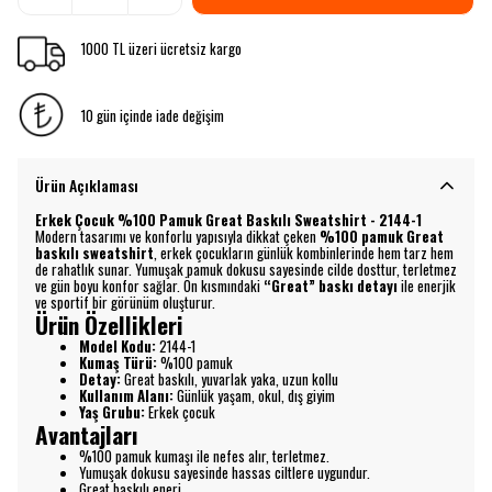
1000 TL üzeri ücretsiz kargo
10 gün içinde iade değişim
Ürün Açıklaması
Erkek Çocuk %100 Pamuk Great Baskılı Sweatshirt - 2144-1
Modern tasarımı ve konforlu yapısıyla dikkat çeken
%100 pamuk Great
baskılı sweatshirt
, erkek çocukların günlük kombinlerinde hem tarz hem
de rahatlık sunar. Yumuşak pamuk dokusu sayesinde cilde dosttur, terletmez
ve gün boyu konfor sağlar. Ön kısmındaki
“Great” baskı detayı
ile enerjik
ve sportif bir görünüm oluşturur.
Ürün Özellikleri
Model Kodu:
2144-1
Kumaş Türü:
%100 pamuk
Detay:
Great baskılı, yuvarlak yaka, uzun kollu
Kullanım Alanı:
Günlük yaşam, okul, dış giyim
Yaş Grubu:
Erkek çocuk
Avantajları
%100 pamuk kumaşı ile nefes alır, terletmez.
Yumuşak dokusu sayesinde hassas ciltlere uygundur.
Great baskılı enerj