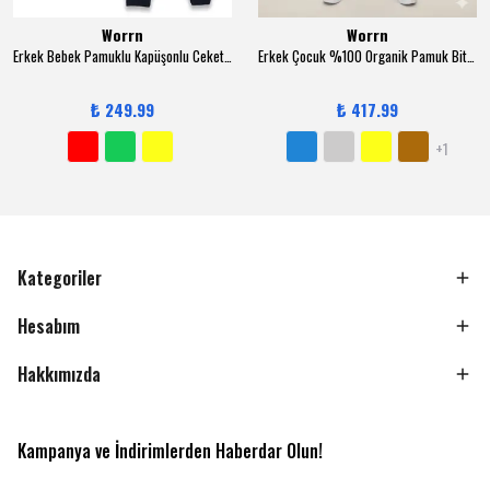
Worrn
Worrn
Erkek Bebek Pamuklu Kapüşonlu Ceketli 3-12 Ay 3 lü Trend Takım - 6131
Erkek Çocuk %100 Organik Pamuk Bitki Baskılı Yumuşacık Trend Eşofman Takımı - 1008 - Gri
₺ 249.99
₺ 417.99
+1
Kategoriler
Hesabım
Hakkımızda
Kampanya ve İndirimlerden Haberdar Olun!