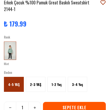
Erkek Çocuk %100 Pamuk Great Baskılı Sweatshirt
2144-1
₺ 179.99
Renk
Mint
Beden
4-5 YAŞ
2-3 YAŞ
1-2 Yaş
3-4 Yaş
SEPETE EKLE