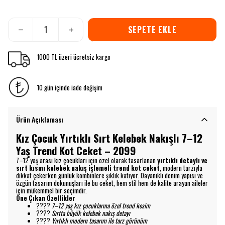
SEPETE EKLE
1000 TL üzeri ücretsiz kargo
10 gün içinde iade değişim
Ürün Açıklaması
Kız Çocuk Yırtıklı Sırt Kelebek Nakışlı 7–12
Yaş Trend Kot Ceket – 2099
7–12 yaş arası kız çocukları için özel olarak tasarlanan
yırtıklı detaylı ve
sırt kısmı kelebek nakış işlemeli trend kot ceket
, modern tarzıyla
dikkat çekerken günlük kombinlere şıklık katıyor. Dayanıklı denim yapısı ve
özgün tasarım dokunuşları ile bu ceket, hem stil hem de kalite arayan aileler
için mükemmel bir seçimdir.
Öne Çıkan Özellikler
????
7–12 yaş kız çocuklarına özel trend kesim
????
Sırtta büyük kelebek nakış detayı
????
Yırtıklı modern tasarım ile tarz görünüm