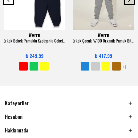
Worrn
Worrn
Erkek Bebek Pamuklu Kapüşonlu Ceketli 3-12 Ay 3 lü Trend Takım - 6131
Erkek Çocuk %100 Organik Pamuk Bitki Baskılı Yumuşacık Trend Eşofman Takımı - 1008 - Gri
₺ 249.99
₺ 417.99
+1
Kategoriler
Hesabım
Hakkımızda