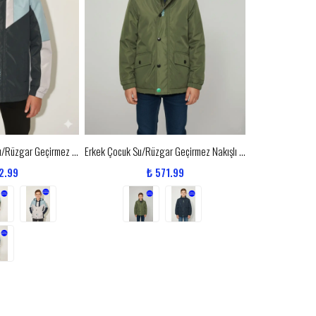
Erkek Çocuk Garnili Su/Rüzgar Geçirmez Nakışlı Premium Yağmurluk - 2112
Erkek Çocuk Su/Rüzgar Geçirmez Nakışlı Premium Yağmurluk - 2109
2.99
₺ 571.99