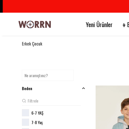
Yeni Ürünler
👦E
Erkek Çocuk
Beden
6-7 YAŞ
7-8 Yaş