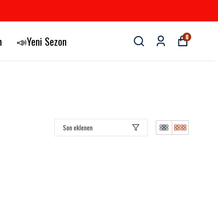
0
n
📣Yeni Sezon
Son eklenen