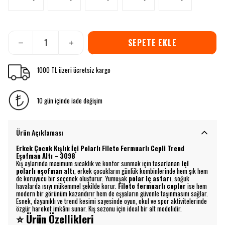
SEPETE EKLE
1000 TL üzeri ücretsiz kargo
10 gün içinde iade değişim
Ürün Açıklaması
Erkek Çocuk Kışlık İçi Polarlı Fileto Fermuarlı Cepli Trend
Eşofman Altı – 3098
Kış aylarında maximum sıcaklık ve konfor sunmak için tasarlanan
içi
polarlı eşofman altı
, erkek çocukların günlük kombinlerinde hem şık hem
de koruyucu bir seçenek oluşturur. Yumuşak
polar iç astarı
, soğuk
havalarda ısıyı mükemmel şekilde korur.
Fileto fermuarlı cepler
ise hem
modern bir görünüm kazandırır hem de eşyaların güvenle taşınmasını sağlar.
Esnek, dayanıklı ve trend kesimi sayesinde oyun, okul ve spor aktivitelerinde
özgür hareket imkânı sunar. Kış sezonu için ideal bir alt modelidir.
⭐ Ürün Özellikleri