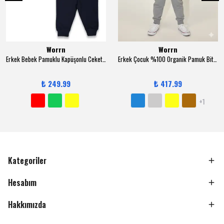
Worrn
Worrn
Erkek Bebek Pamuklu Kapüşonlu Ceketli 3-12 Ay 3 lü Trend Takım - 6131
Erkek Çocuk %100 Organik Pamuk Bitki Baskılı Yumuşacık Trend Eşofman Takımı - 1008 - Gri
₺ 249.99
₺ 417.99
+1
Kategoriler
Hesabım
Hakkımızda