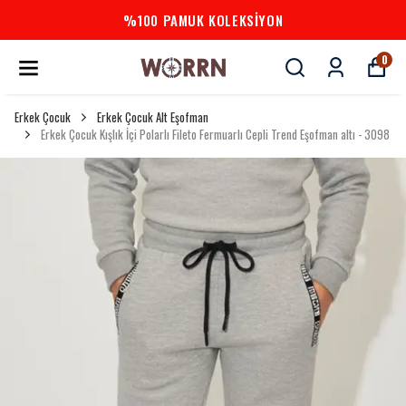
%100 PAMUK KOLEKSİYON
0
Erkek Çocuk
Erkek Çocuk Alt Eşofman
Erkek Çocuk Kışlık İçi Polarlı Fileto Fermuarlı Cepli Trend Eşofman altı - 3098