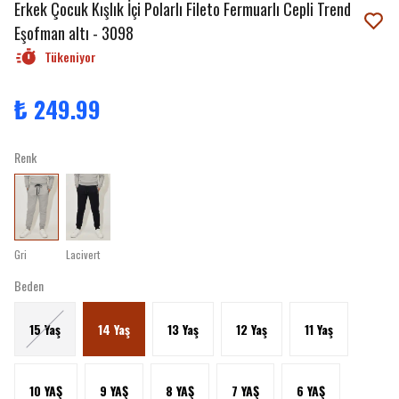
Erkek Çocuk Kışlık İçi Polarlı Fileto Fermuarlı Cepli Trend
Eşofman altı - 3098
Tükeniyor
₺ 249.99
Renk
Gri
Lacivert
Beden
15 Yaş
14 Yaş
13 Yaş
12 Yaş
11 Yaş
10 YAŞ
9 YAŞ
8 YAŞ
7 YAŞ
6 YAŞ