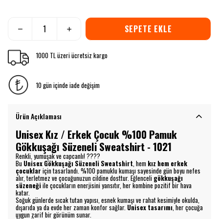
SEPETE EKLE
1000 TL üzeri ücretsiz kargo
10 gün içinde iade değişim
Ürün Açıklaması
Unisex Kız / Erkek Çocuk %100 Pamuk
Gökkuşağı Süzeneli Sweatshirt - 1021
Renkli, yumuşak ve capcanlı! ????
Bu
Unisex Gökkuşağı Süzeneli Sweatshirt
, hem
kız hem erkek
çocuklar
için tasarlandı. %100 pamuklu kumaşı sayesinde gün boyu nefes
alır, terletmez ve çocuğunuzun cildine dosttur. Eğlenceli
gökkuşağı
süzeneği
ile çocukların enerjisini yansıtır, her kombine pozitif bir hava
katar.
Soğuk günlerde sıcak tutan yapısı, esnek kumaşı ve rahat kesimiyle okulda,
dışarıda ya da evde her zaman konfor sağlar.
Unisex tasarımı
, her çocuğa
uygun zarif bir görünüm sunar.