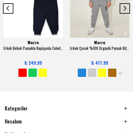
Worrn
Worrn
Erkek Bebek Pamuklu Kapüşonlu Ceketli 3-12 Ay 3 lü Trend Takım - 6131
Erkek Çocuk %100 Organik Pamuk Bitki Baskılı Yumuşacık Trend Eşofman Takımı - 1008 - Gri
₺ 249.99
₺ 417.99
+1
Kategoriler
Hesabım