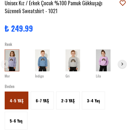
Unisex Kız / Erkek Çocuk %100 Pamuk Gökkuşağı
Süzeneli Sweatshirt - 1021
₺ 249.99
Renk
Mor
İndigo
Gri
Lila
Beden
4-5 YAŞ
6-7 YAŞ
2-3 YAŞ
3-4 Yaş
5-6 Yaş