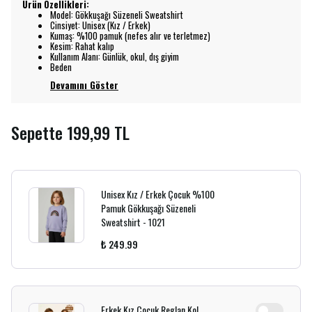
Ürün Özellikleri:
Model: Gökkuşağı Süzeneli Sweatshirt
Cinsiyet: Unisex (Kız / Erkek)
Kumaş: %100 pamuk (nefes alır ve terletmez)
Kesim: Rahat kalıp
Kullanım Alanı: Günlük, okul, dış giyim
Beden
Devamını Göster
Sepette 199,99 TL
Unisex Kız / Erkek Çocuk %100
Pamuk Gökkuşağı Süzeneli
Sweatshirt - 1021
₺ 249.99
Erkek Kız Çocuk Reglan Kol