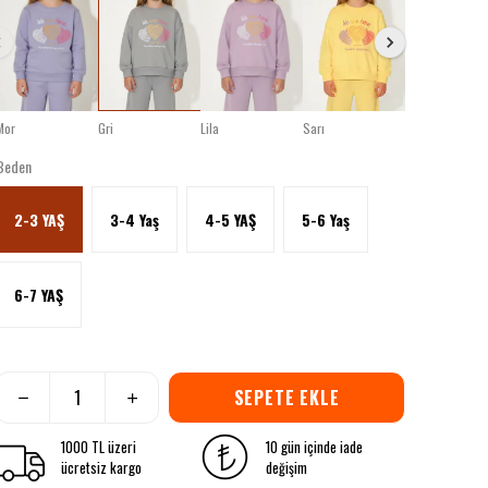
Mor
Gri
Lila
Sarı
Mavi
Beden
2-3 YAŞ
3-4 Yaş
4-5 YAŞ
5-6 Yaş
6-7 YAŞ
SEPETE EKLE
1000 TL üzeri
10 gün içinde iade
ücretsiz kargo
değişim