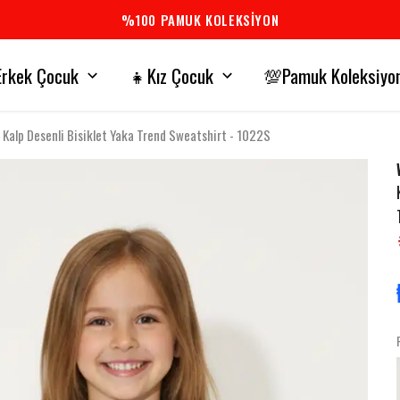
%100 PAMUK KOLEKSİYON
rkek Çocuk
👧Kız Çocuk
💯Pamuk Koleksiyo
alp Desenli Bisiklet Yaka Trend Sweatshirt - 1022S