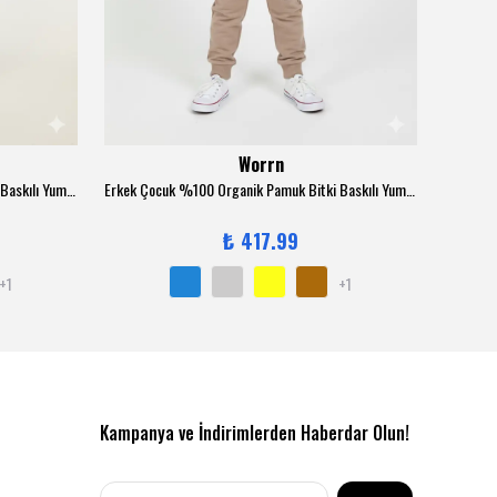
Worrn
Erkek Çocuk %100 Organik Pamuk Bitki Baskılı Yumuşacık Trend Eşofman Takımı - 1008 - İndigo
Erkek Çocuk %100 Organik Pamuk Bitki Baskılı Yumuşacık Trend Eşofman Takımı - 1008 - Kahverengi
₺ 417.99
+1
+1
Kampanya ve İndirimlerden Haberdar Olun!