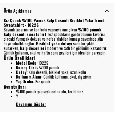
Ürün Açıklaması
Kız Çocuk %100 Pamuk Kalp Desenli Bisiklet Yaka Trend
Sweatshirt - 1022S
Sevimli tasarımı ve konforlu yapısıyla öne çıkan
%100 pamuk
kalp desenli sweatshirt
, kız çocukların gardırobunun favorisi
olacak! Yumuşak dokusu ve nefes alabilen kumaşı sayesinde gün
boyu rahatlık sağlar.
Bisiklet yaka detayı
sade bir şıklık
sunarken,
kalp desenleri
modern ve tatlı bir görünüm kazandırır.
Günlük kullanım, okul ve hafta sonu gezileri için ideal bir parçadır.
Ürün Özellikleri
Model Kodu:
1022S
Kumaş Türü:
%100 pamuk
Detay:
Kalp desenli, bisiklet yaka, uzun kollu
Kullanım Alanı:
Günlük kullanım, okul, dış giyim
Yaş Grubu:
Kız çocuk
Avantajları
%100 pamuk yapısıyla nefes alır, terletmez.
Y
Devamını Göster