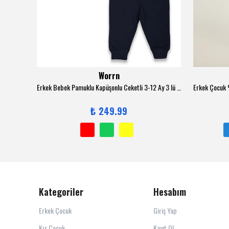
Worrn
Erkek Çocuk %100 Pamuk Kabak Süzene Nakışlı Sweatshirt 2150-1 - Bej
Erkek Bebek Pamuklu Kapüşonlu Ceketli 3-12 Ay 3 lü Trend Takım - 6131
₺ 249.99
Kategoriler
Hesabım
Erkek Çocuk
Giriş Yap
Kız Çocuk
Kayıt Ol