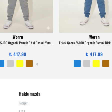
Worrn
Worrn
Erkek Çocuk %100 Organik Pamuk Bitki Baskılı Yumuşacık Trend Eşofman Takımı - 1008 - Gri
₺ 417.99
₺ 417.99
+1
Hakkımızda
İletişim
S.S.S