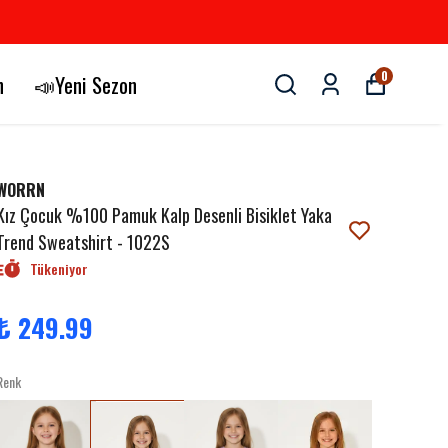
0
n
📣Yeni Sezon
WORRN
Kız Çocuk %100 Pamuk Kalp Desenli Bisiklet Yaka
Trend Sweatshirt - 1022S
Tükeniyor
₺ 249.99
Renk