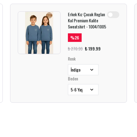
Erkek Kız Çocuk Reglan
Kol Premium Kalite
Sweatshirt - 1004/1005
%
26
₺ 270.99
₺ 199.99
Renk
Beden