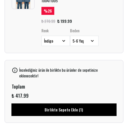
1004/1005
%
26
₺ 270.99
₺ 199.99
Renk
Beden
İncelediğiniz ürün ile birlikte bu ürünler de sepetinize
eklenecektir!
Toplam
₺ 417.99
Birlikte Sepete Ekle (1)