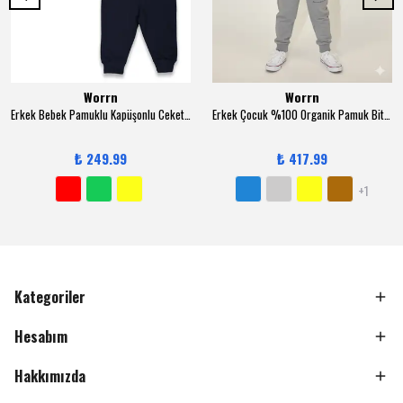
Worrn
Worrn
Erkek Bebek Pamuklu Kapüşonlu Ceketli 3-12 Ay 3 lü Trend Takım - 6131
Erkek Çocuk %100 Organik Pamuk Bitki Baskılı Yumuşacık Trend Eşofman Takımı - 1008 - Gri
₺ 249.99
₺ 417.99
+1
Kategoriler
Hesabım
Hakkımızda