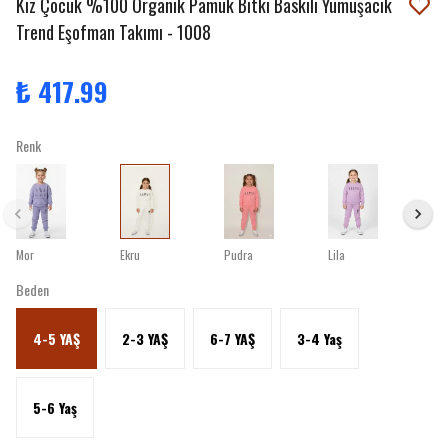
Kız Çocuk %100 Organik Pamuk Bitki Baskılı Yumuşacık
Trend Eşofman Takımı - 1008
₺ 417.99
Renk
Mor
Ekru
Pudra
Lila
Beden
4-5 YAŞ
2-3 YAŞ
6-7 YAŞ
3-4 Yaş
5-6 Yaş