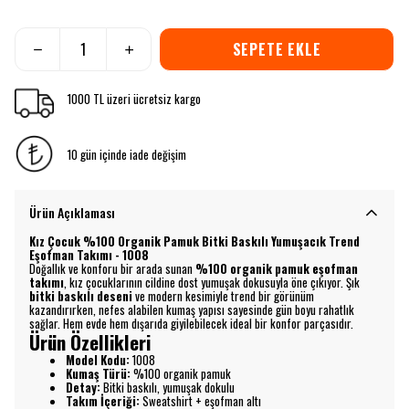
SEPETE EKLE
1000 TL üzeri ücretsiz kargo
10 gün içinde iade değişim
Ürün Açıklaması
Kız Çocuk %100 Organik Pamuk Bitki Baskılı Yumuşacık Trend
Eşofman Takımı - 1008
Doğallık ve konforu bir arada sunan
%100 organik pamuk eşofman
takımı
, kız çocuklarının cildine dost yumuşak dokusuyla öne çıkıyor. Şık
bitki baskılı deseni
ve modern kesimiyle trend bir görünüm
kazandırırken, nefes alabilen kumaş yapısı sayesinde gün boyu rahatlık
sağlar. Hem evde hem dışarıda giyilebilecek ideal bir konfor parçasıdır.
Ürün Özellikleri
Model Kodu:
1008
Kumaş Türü:
%100 organik pamuk
Detay:
Bitki baskılı, yumuşak dokulu
Takım İçeriği:
Sweatshirt + eşofman altı