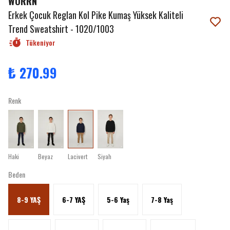
WORRN
Erkek Çocuk Reglan Kol Pike Kumaş Yüksek Kaliteli
Trend Sweatshirt - 1020/1003
Tükeniyor
₺ 270.99
Renk
Haki
Beyaz
Lacivert
Siyah
Beden
8-9 YAŞ
6-7 YAŞ
5-6 Yaş
7-8 Yaş