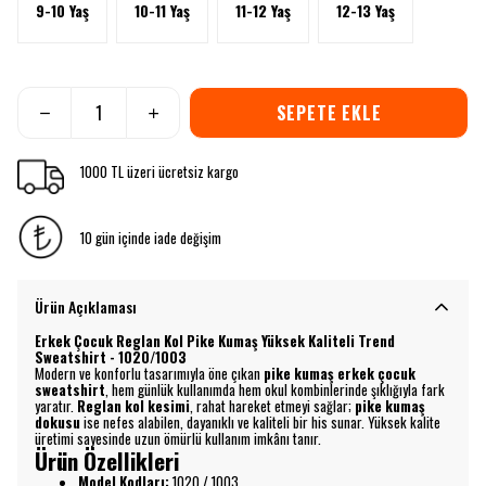
9-10 Yaş
10-11 Yaş
11-12 Yaş
12-13 Yaş
SEPETE EKLE
1000 TL üzeri ücretsiz kargo
10 gün içinde iade değişim
Ürün Açıklaması
Erkek Çocuk Reglan Kol Pike Kumaş Yüksek Kaliteli Trend
Sweatshirt - 1020/1003
Modern ve konforlu tasarımıyla öne çıkan
pike kumaş erkek çocuk
sweatshirt
, hem günlük kullanımda hem okul kombinlerinde şıklığıyla fark
yaratır.
Reglan kol kesimi
, rahat hareket etmeyi sağlar;
pike kumaş
dokusu
ise nefes alabilen, dayanıklı ve kaliteli bir his sunar. Yüksek kalite
üretimi sayesinde uzun ömürlü kullanım imkânı tanır.
Ürün Özellikleri
Model Kodları:
1020 / 1003