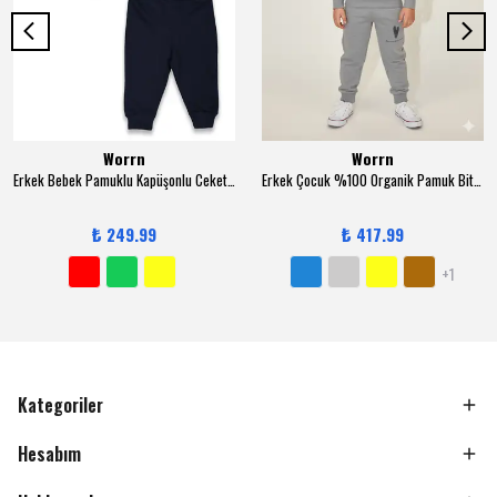
Worrn
Worrn
Erkek Bebek Pamuklu Kapüşonlu Ceketli 3-12 Ay 3 lü Trend Takım - 6131
Erkek Çocuk %100 Organik Pamuk Bitki Baskılı Yumuşacık Trend Eşofman Takımı - 1008 - Gri
₺ 249.99
₺ 417.99
+1
Kategoriler
Hesabım