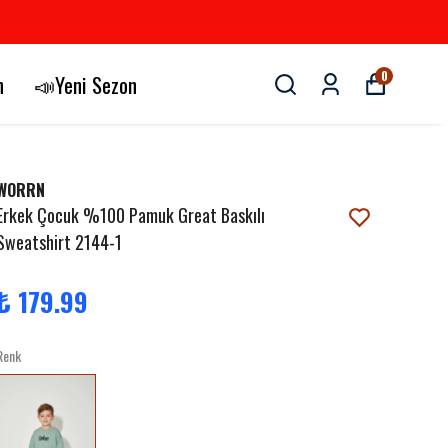
0
n
📣Yeni Sezon
WORRN
Erkek Çocuk %100 Pamuk Great Baskılı
Sweatshirt 2144-1
₺ 179.99
Renk