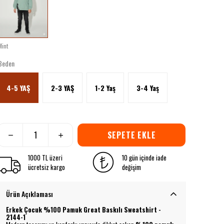
Mint
Beden
4-5 YAŞ
2-3 YAŞ
1-2 Yaş
3-4 Yaş
SEPETE EKLE
1000 TL üzeri
10 gün içinde iade
ücretsiz kargo
değişim
Ürün Açıklaması
Erkek Çocuk %100 Pamuk Great Baskılı Sweatshirt -
2144-1