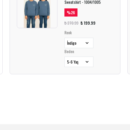
Sweatshirt - 1004/1005
%
26
₺ 270.99
₺ 199.99
Renk
Beden