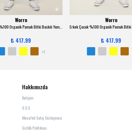
Worrn
Worrn
Erkek Çocuk %100 Organik Pamuk Bitki Baskılı Yumuşacık Trend Eşofman Takımı - 1008 - Gri
₺ 417.99
₺ 417.99
+1
Hakkımızda
İletişim
S.S.S
Mesafeli Satış Sözleşmesi
Gizlilk Politikası