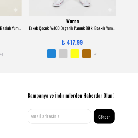
Worrn
Erkek Çocuk %100 Organik Pamuk Bitki Baskılı Yumuşacık Trend Eşofman Takımı - 1008 - İndigo
Erkek Çocuk %100 Organik Pamuk Bitki Baskılı Yumuşacık Trend Eşofman Takımı - 1008 - Kahverengi
₺ 417.99
+1
+1
Kampanya ve İndirimlerden Haberdar Olun!
Gönder