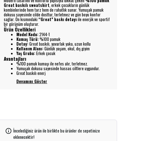
Modern tasarımı ve konforlu yapısıyla dikkat çeken
%100 pamuk
Great baskılı sweatshirt
, erkek çocukların günlük
kombinlerinde hem tarz hem de rahatlık sunar. Yumuşak pamuk
dokusu sayesinde cilde dosttur, terletmez ve gün boyu konfor
sağlar. Ön kısmındaki
“Great” baskı detayı
ile enerjik ve sportif
bir görünüm oluşturur.
Ürün Özellikleri
Model Kodu:
2144-1
Kumaş Türü:
%100 pamuk
Detay:
Great baskılı, yuvarlak yaka, uzun kollu
Kullanım Alanı:
Günlük yaşam, okul, dış giyim
Yaş Grubu:
Erkek çocuk
Avantajları
%100 pamuk kumaşı ile nefes alır, terletmez.
Yumuşak dokusu sayesinde hassas ciltlere uygundur.
Great baskılı enerj
Devamını Göster
İncelediğiniz ürün ile birlikte bu ürünler de sepetinize
eklenecektir!