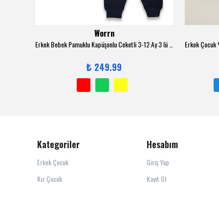
Worrn
Erkek Çocuk %100 Pamuk Kabak Süzene Nakışlı Sweatshirt 2150-1 - Bej
Erkek Bebek Pamuklu Kapüşonlu Ceketli 3-12 Ay 3 lü Trend Takım - 6131
₺ 249.99
Kategoriler
Hesabım
Erkek Çocuk
Giriş Yap
Kız Çocuk
Kayıt Ol